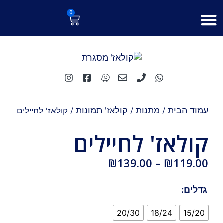
ילוג
לתוכן
0
עגלת
תוכן
קניות
עמוד הבית
מתנות
קולאז' תמונות
/
/
/ קולאז' לחיילים
קולאז' לחיילים
טווח
₪
139.00
–
₪
119.00
מחירים:
כמות
גדלים:
עד
של
קולאז'
20/30
18/24
15/20
לחיילים