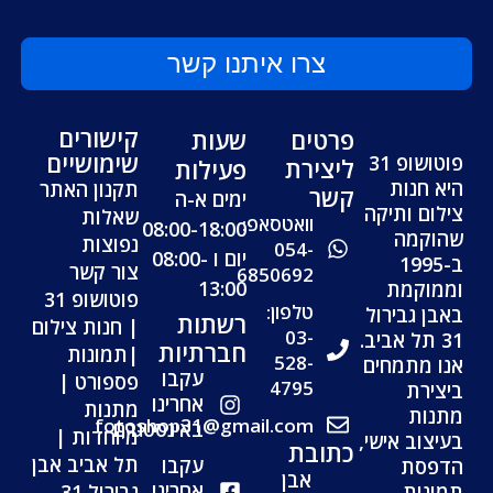
צרו איתנו קשר
קישורים
פרטים
שעות
שימושיים
פוטושופ 31
ליצירת
פעילות
היא חנות
תקנון האתר
קשר
ימים א-ה
צילום ותיקה
שאלות
וואטסאפ:
08:00-18:00
שהוקמה
נפוצות
054-
יום ו 08:00-
ב-1995
צור קשר
6850692
13:00
וממוקמת
פוטושופ 31
טלפון:
באבן גבירול
רשתות
| חנות צילום
03-
31 תל אביב.
חברתיות
|תמונות
528-
אנו מתמחים
עקבו
פספורט |
4795
ביצירת
אחרינו
מתנות
מתנות
fotoshop31@gmail.com
באינסטגרם
מיוחדות |
בעיצוב אישי,
כתובת
תל אביב אבן
עקבו
הדפסת
אבן
אחרינו
תמונות
גבירול 31