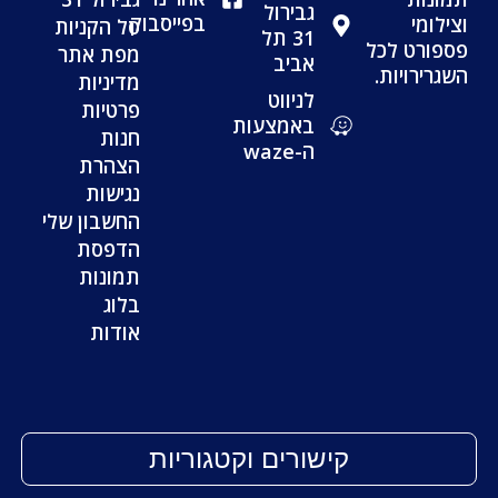
גבירול
בפייסבוק
וצילומי
סל הקניות
31 תל
פספורט לכל
מפת אתר
אביב
השגרירויות.
מדיניות
לניווט
פרטיות
באמצעות
חנות
ה-waze
הצהרת
נגישות
החשבון שלי
הדפסת
תמונות
בלוג
אודות
קישורים וקטגוריות