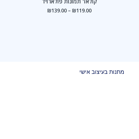
קולאז' תמונות פולארויד
ד
עד
₪
139.00
–
₪
119.00