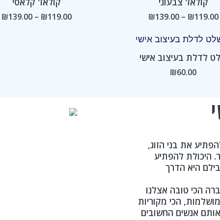
קולאז' צבעוני
קולאז' קלאסי
עד
ע
₪
139.00
–
₪
119.00
₪
139.00
–
₪
119.00
ט לדלת בעיצוב אישי
₪
60.00
פתיע את בני הזוג,
. היכולת להפתיע
ילם היא הדרך
רה הכי טובה אצלנו
הכי מושלמות, הכי מקוריות
 אותם אנשים החשובים