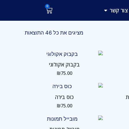
0
עגלת
פתח צור קשר
צור קשר
קניות
מציגים את כל ⁦46⁩ התוצאות
וח
ירים:
בקבוק אקולוגי
₪
75.00
וח
ירים:
ת
כוס בירה
ד
₪
75.00
ח
טווח
רים:
מחירים: