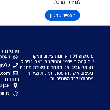
לנו יותר מהכל.
לצפייה במגוון
פרטים לי
פוטושופ 31 היא חנות צילום ותיקה
וואטסאפ: 692
שהוקמה ב-1995 וממוקמת באבן גבירול
טלפון: 528-4795
31 תל אביב. אנו מתמחים ביצירת מתנות
בעיצוב אישי, הדפסת תמונות וצילומי
l.com
כתובת
פספורט לכל השגרירויות.
אבן גבירול
לניווט