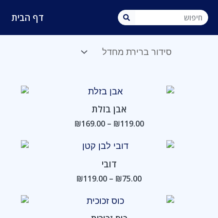
ילוג
לתוכן
חיפוש
תוכן
דף הבית
טווח
מחירים:
אבן בזלת
עד
₪
169.00
–
₪
119.00
טווח
מחירים:
דובי
עד
₪
119.00
–
₪
75.00