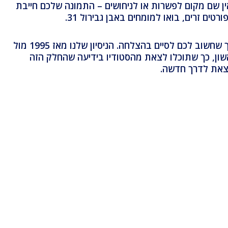
ין שם מקום לפשרות או לניחושים – התמונה שלכם חייבת
זרים, בואו למומחים באבן גבירול 31.
בפוטושופ 31 אנו מבינים שמאחורי כל תמונה עומד תור לשגרירות שחיכיתם לו זמן רב, יום חופש שלקחתם מהעבודה ותהליך שחשוב לכם לסיים בהצלחה. הניסיון שלנו מאז 1995 מול
שון, כך שתוכלו לצאת מהסטודיו בידיעה שהחלק הזה
לצאת לדרך חדשה.