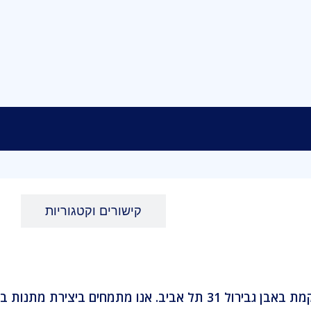
צרו איתנו קשר
קישורים וקטגוריות
פוטושופ 31 היא חנות צילום ותיקה שהוקמה ב-1995 וממוקמת באבן גבירול 1