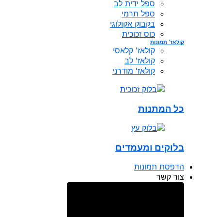
ספל ידית לב
ספל תרמי
בקבוק אקולוגי
כוס זכוכית
קולאז׳ תמונות
קולאז' קלאסי
קולאז' לב
קולאז' מודרני
כל המתנות
בלוקים ומעמדים
הדפסת תמונות
צור קשר